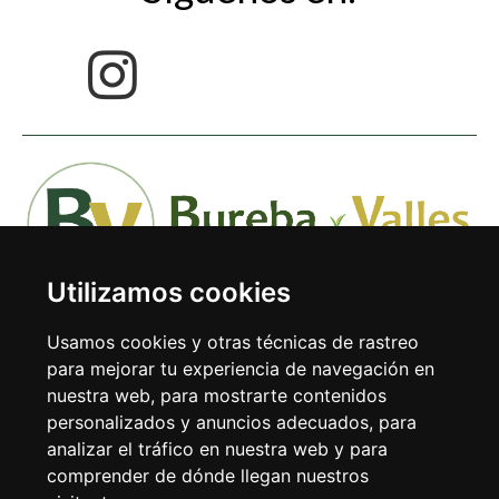
Utilizamos cookies
Usamos cookies y otras técnicas de rastreo
para mejorar tu experiencia de navegación en
nuestra web, para mostrarte contenidos
Avda. Doctor Rodríguez de la Fuente 1-1º 09240 Briviesca
personalizados y anuncios adecuados, para
(Burgos)
analizar el tráfico en nuestra web y para
comprender de dónde llegan nuestros
Tel: 947 59 38 31