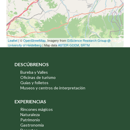
Leaflet
| ©
OpenStreetMap
, Imagery from
GIScience Research Group @
University of Heidelberg
| Map data
ASTER GDEM
,
SRTM
DESCÚBRENOS
Bureba y Valles
Oficinas de turismo
Guías y folletos
Museos y centros de interpretación
EXPERIENCIAS
Rincones mágicos
Naturaleza
Patrimonio
Gastronomía