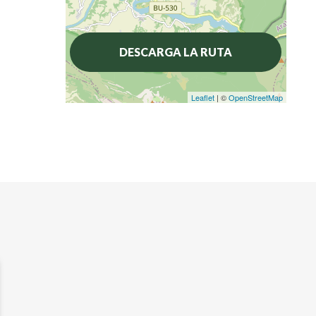
DESCARGA LA RUTA
Leaflet
| ©
OpenStreetMap