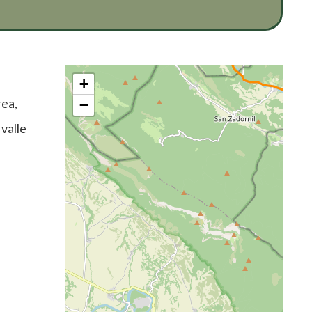
+
rea,
−
 valle