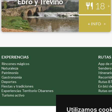
Ebro y Treviño
18
+ INFO
EXPERIENCIAS
RUTAS
Rincones mágicos
App de r
Naturaleza
Sendero
Patrimonio
Itinerari
Gastronomía
Recorrid
Deportes
Rutas B
Fiestas y tradiciones
En bici d
Experiencias Territorio Obarenes
Rutas or
Turismo activo
Utilizamos coo