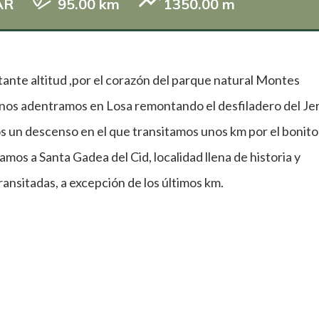
AR
95.00 km
1350.00 m
nte altitud ,por el corazón del parque natural Montes
 nos adentramos en Losa remontando el desfiladero del Je
mos un descenso en el que transitamos unos km por el bonito
mos a Santa Gadea del Cid, localidad llena de historia y
ransitadas, a excepción de los últimos km.