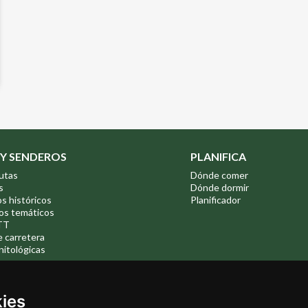
 Y SENDEROS
PLANIFICA
utas
Dónde comer
s
Dónde dormir
os históricos
Planificador
os temáticos
TT
e carretera
nitológicas
kies