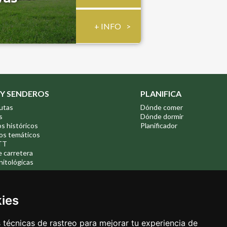
+ INFO
 Y SENDEROS
PLANIFICA
utas
Dónde comer
s
Dónde dormir
os históricos
Planificador
os temáticos
TT
e carretera
nitológicas
kies
técnicas de rastreo para mejorar tu experiencia de
Avda. Doctor Rodríguez de la Fuente 1-1º