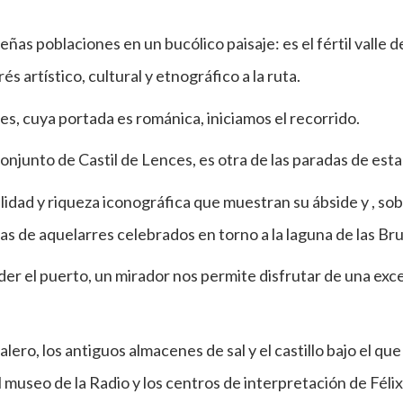
eñas poblaciones en un bucólico paisaje: es el fértil valle 
s artístico, cultural y etnográfico a la ruta.
es, cuya portada es románica, iniciamos el recorrido.
onjunto de Castil de Lences, es otra de las paradas de esta
alidad y riqueza iconográfica que muestran su ábside y , so
s de aquelarres celebrados en torno a la laguna de las Bru
r el puerto, un mirador nos permite disfrutar de una excep
lero, los antiguos almacenes de sal y el castillo bajo el q
, el museo de la Radio y los centros de interpretación de Féli