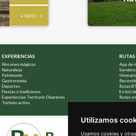
+ INFO
EXPERIENCIAS
RUTAS
Rincones mágicos
App de r
Naturaleza
Sendero
Patrimonio
Itinerari
Gastronomía
Recorrid
Deportes
Rutas B
Fiestas y tradiciones
En bici d
Experiencias Territorio Obarenes
Rutas or
Turismo activo
Utilizamos coo
Usamos cookies y otras 