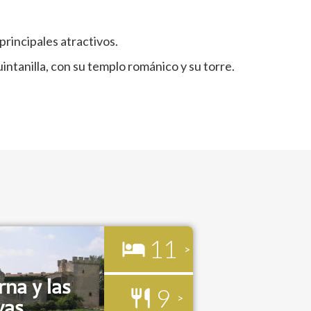
rincipales atractivos.
ntanilla, con su templo románico y su torre.
11
rna y las
9
vas