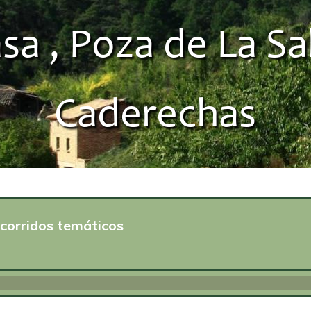
 , Poza de La Sal
Caderechas
corridos temáticos