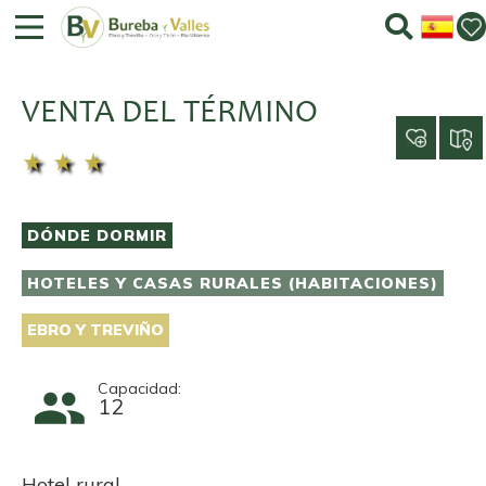
VENTA DEL TÉRMINO
star_rate
star_rate
star_rate
DÓNDE DORMIR
HOTELES Y CASAS RURALES (HABITACIONES)
EBRO Y TREVIÑO
Capacidad:
12
Hotel rural