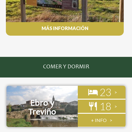
MÁS INFORMACIÓN
COMER Y DORMIR
23
Ebro y
18
Treviño
+ INFO