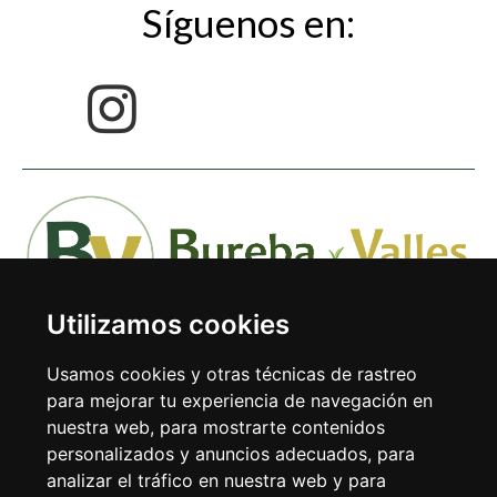
Síguenos en:
Utilizamos cookies
Usamos cookies y otras técnicas de rastreo
para mejorar tu experiencia de navegación en
nuestra web, para mostrarte contenidos
Avda. Doctor Rodríguez de la Fuente 1-1º 09240 Briviesca
personalizados y anuncios adecuados, para
(Burgos)
analizar el tráfico en nuestra web y para