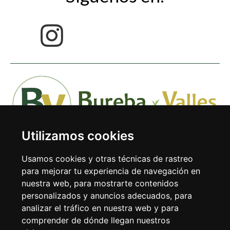
Utilizamos cookies
Usamos cookies y otras técnicas de rastreo
para mejorar tu experiencia de navegación en
nuestra web, para mostrarte contenidos
Avda. Doctor Rodríguez de la Fuente 1-1º 09240 Briviesca
personalizados y anuncios adecuados, para
(Burgos)
analizar el tráfico en nuestra web y para
comprender de dónde llegan nuestros
Tel: 947 59 38 31