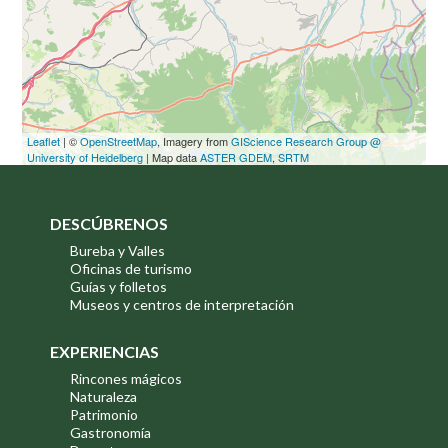
Leaflet
| ©
OpenStreetMap
, Imagery from
GIScience Research Group @
University of Heidelberg
| Map data
ASTER GDEM
,
SRTM
DESCÚBRENOS
Bureba y Valles
Oficinas de turismo
Guías y folletos
Museos y centros de interpretación
EXPERIENCIAS
Rincones mágicos
Naturaleza
Patrimonio
Gastronomía