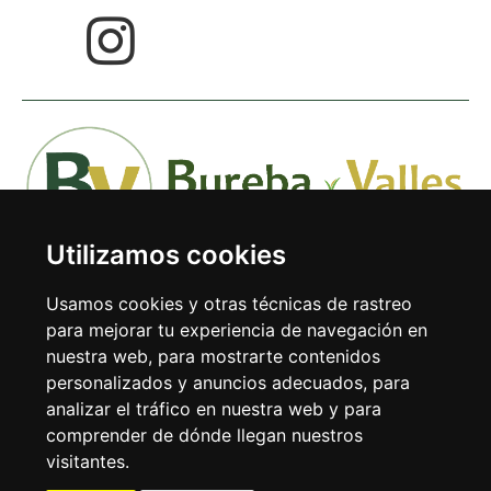
Utilizamos cookies
Usamos cookies y otras técnicas de rastreo
para mejorar tu experiencia de navegación en
nuestra web, para mostrarte contenidos
Avda. Doctor Rodríguez de la Fuente 1-1º 09240 Briviesca
personalizados y anuncios adecuados, para
(Burgos)
analizar el tráfico en nuestra web y para
comprender de dónde llegan nuestros
Tel: 947 59 38 31
visitantes.