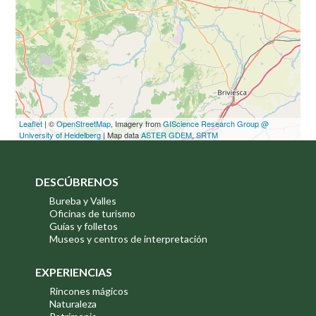
Leaflet
| ©
OpenStreetMap
, Imagery from
GIScience Research Group @
University of Heidelberg
| Map data
ASTER GDEM
,
SRTM
DESCÚBRENOS
Bureba y Valles
Oficinas de turismo
Guías y folletos
Museos y centros de interpretación
EXPERIENCIAS
Rincones mágicos
Naturaleza