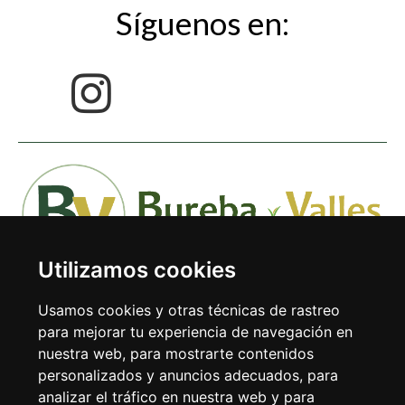
Síguenos en:
Utilizamos cookies
Usamos cookies y otras técnicas de rastreo
para mejorar tu experiencia de navegación en
nuestra web, para mostrarte contenidos
Avda. Doctor Rodríguez de la Fuente 1-1º 09240 Briviesca
personalizados y anuncios adecuados, para
(Burgos)
analizar el tráfico en nuestra web y para