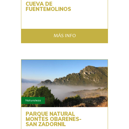
CUEVA DE
FUENTEMOLINOS
MÁS INFO
Naturaleza
PARQUE NATURAL
MONTES OBARENES-
SAN ZADORNIL