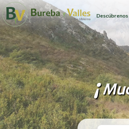
Descúbrenos
¡
Muc