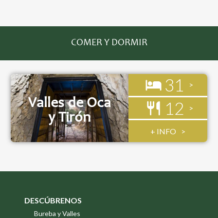
COMER Y DORMIR
31
Valles de Oca
12
y Tirón
+ INFO
DESCÚBRENOS
Bureba y Valles