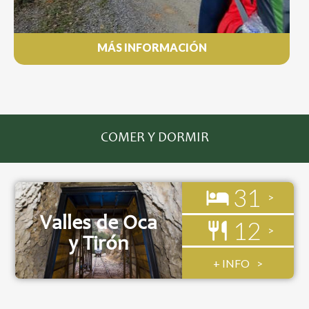
MÁS INFORMACIÓN
COMER Y DORMIR
31
Valles de Oca
12
y Tirón
+ INFO