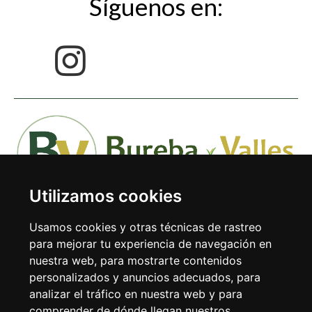
Síguenos en:
Utilizamos cookies
Usamos cookies y otras técnicas de rastreo
para mejorar tu experiencia de navegación en
nuestra web, para mostrarte contenidos
Avda. Doctor Rodríguez de la Fuente 1-1º 09240 Briviesca
personalizados y anuncios adecuados, para
(Burgos)
analizar el tráfico en nuestra web y para
comprender de dónde llegan nuestros