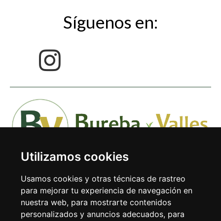
Síguenos en:
Utilizamos cookies
Usamos cookies y otras técnicas de rastreo
para mejorar tu experiencia de navegación en
nuestra web, para mostrarte contenidos
Avda. Doctor Rodríguez de la Fuente 1-1º 09240 Briviesca
personalizados y anuncios adecuados, para